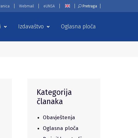
ranica
Webmail
eUNSA
Pretraga
i
Izdavaštvo
Oglasna ploča
Kategorija
članaka
Obavještenja
Oglasna ploča