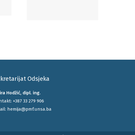
kretarijat Odsjeka
ra Hodžić, dipl. ing.
ntakt:
+387 33 279 906
ail:
hemija@pmf.unsa.ba