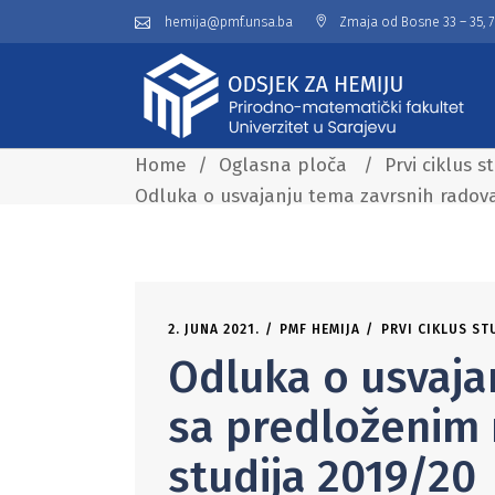
hemija@pmf.unsa.ba
Zmaja od Bosne 33 – 35, 
Home
/
Oglasna ploča
/
Prvi ciklus s
Odluka o usvajanju tema zavrsnih radova
2. JUNA 2021.
PMF HEMIJA
PRVI CIKLUS ST
Odluka o usvaja
sa predloženim 
studija 2019/20