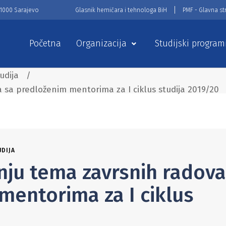
71000 Sarajevo
Glasnik hemičara i tehnologa BiH
PMF - Glavna st
Početna
Organizacija
Studijski program
tudija
/
 sa predloženim mentorima za I ciklus studija 2019/20
UDIJA
nju tema zavrsnih radova
mentorima za I ciklus