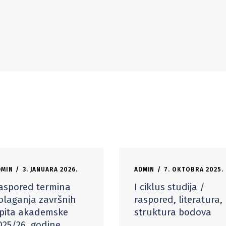
DMIN
3. JANUARA 2026.
ADMIN
7. OKTOBRA 2025.
aspored termina
I ciklus studija /
olaganja završnih
raspored, literatura,
spita akademske
struktura bodova
025/26. godine