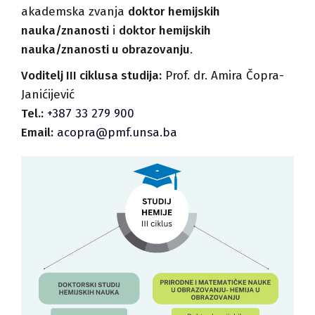
akademska zvanja
doktor hemijskih
nauka/znanosti
i
doktor hemijskih
nauka/znanosti u obrazovanju
.
Voditelj III ciklusa studija:
Prof. dr. Amira Čopra-
Janićijević
Tel.:
+387 33 279 900
Email:
acopra@pmf.unsa.ba