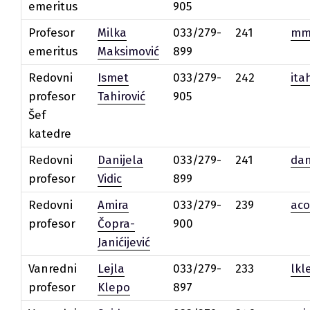
emeritus
905
Profesor
Milka
033/279-
241
mm
emeritus
Maksimović
899
Redovni
Ismet
033/279-
242
ita
profesor
Tahirović
905
Šef
katedre
Redovni
Danijela
033/279-
241
dan
profesor
Vidic
899
Redovni
Amira
033/279-
239
ac
profesor
Čopra-
900
Janićijević
Vanredni
Lejla
033/279-
233
lkl
profesor
Klepo
897