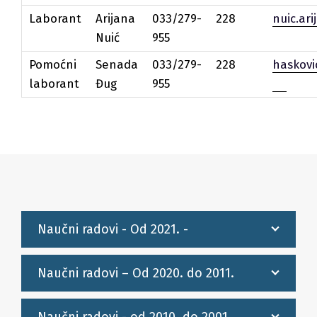
Laborant
Arijana
033/279-
228
nuic.ar
Nuić
955
Pomoćni
Senada
033/279-
228
haskov
laborant
Đug
955
Naučni radovi - Od 2021. -
Naučni radovi – Od 2020. do 2011.