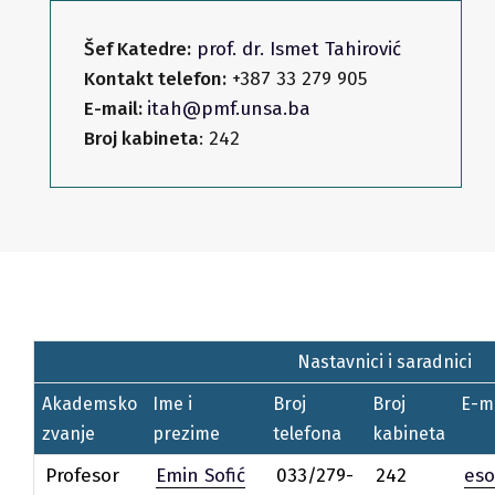
Šef Katedre:
prof. dr. Ismet Tahirović
Kontakt telefon:
+387 33 279 905
E-mail:
itah@pmf.unsa.ba
Broj kabineta
: 242
Nastavnici i saradnici
Akademsko
Ime i
Broj
Broj
E-m
zvanje
prezime
telefona
kabineta
Profesor
Emin Sofić
033/279-
242
eso