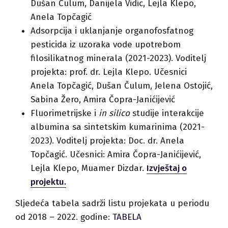
Dušan Čulum, Danijela Vidic, Lejla Klepo,
Anela Topčagić
Adsorpcija i uklanjanje organofosfatnog
pesticida iz uzoraka vode upotrebom
filosilikatnog minerala (2021-2023). Voditelj
projekta: prof. dr. Lejla Klepo. Učesnici
Anela Topčagić, Dušan Čulum, Jelena Ostojić,
Sabina Žero, Amira Čopra-Janićijević
Fluorimetrijske i
in silico
studije interakcije
albumina sa sintetskim kumarinima (2021-
2023). Voditelj projekta: Doc. dr. Anela
Topčagić. Učesnici: Amira Čopra-Janićijević,
Lejla Klepo, Muamer Dizdar.
Izvještaj o
projektu.
Sljedeća tabela sadrži listu projekata u periodu
od 2018 – 2022. godine:
TABELA