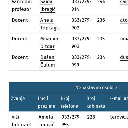
Vanredni
Saida
033/279-
246
sai
profesor
Ibragić
914
Docent
Anela
033/279-
236
ato
Topčagić
902
Docent
Muamer
033/279-
235
mu
Dizdar
903
Docent
Dušan
033/279-
234
du
Čulum
999
Nenastavno osoblje
Zvanje
Ime i
Broj
Broj
E-mail a
prezime
telefona
kabineta
Viši
Amela
033/279-
228
terovic
laborant
Terović
955