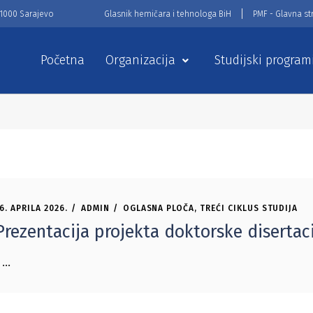
71000 Sarajevo
Glasnik hemičara i tehnologa BiH
PMF - Glavna st
Početna
Organizacija
Studijski program
6. APRILA 2026.
ADMIN
OGLASNA PLOČA
,
TREĆI CIKLUS STUDIJA
Prezentacija projekta doktorske disertac