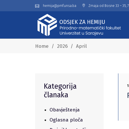
hemija@pmf.unsa.ba
Zmaja od Bosne 33 – 35, 
Home
/
2026
/
April
Kategorija
1
članaka
Obavještenja
Oglasna ploča