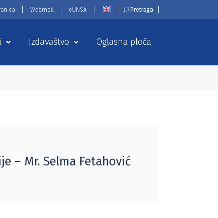
ranica
Webmail
eUNSA
Pretraga
i
Izdavaštvo
Oglasna ploča
ije – Mr. Selma Fetahović