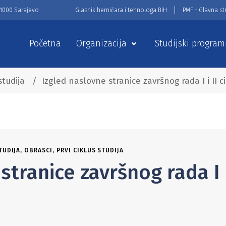
71000 Sarajevo
Glasnik hemičara i tehnologa BiH
PMF - Glavna st
Početna
Organizacija
Studijski program
studija
/
Izgled naslovne stranice završnog rada I i II c
TUDIJA
,
OBRASCI
,
PRVI CIKLUS STUDIJA
stranice završnog rada I 
a