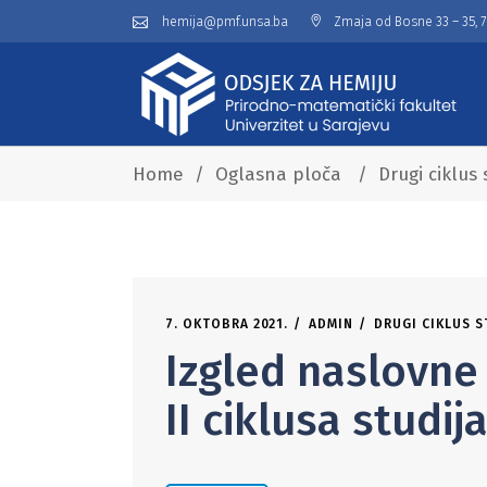
hemija@pmf.unsa.ba
Zmaja od Bosne 33 – 35, 
Home
/
Oglasna ploča
/
Drugi ciklus 
7. OKTOBRA 2021.
ADMIN
DRUGI CIKLUS S
Izgled naslovne 
II ciklusa studij