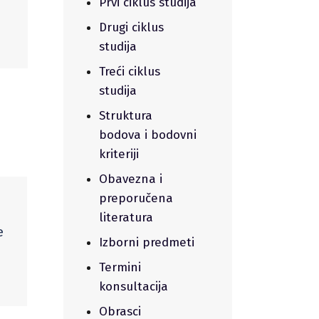
Prvi ciklus studija
Drugi ciklus
studija
Treći ciklus
studija
Struktura
bodova i bodovni
kriteriji
Obavezna i
preporučena
.
literatura
e
Izborni predmeti
Termini
konsultacija
Obrasci