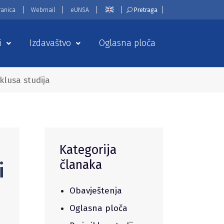
ranica
Webmail
eUNSA
Pretraga
i
Izdavaštvo
Oglasna ploča
iklusa studija
Kategorija
članaka
i
Obavještenja
Oglasna ploča