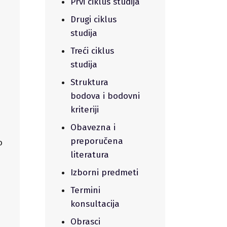
Prvi ciklus studija
Drugi ciklus
studija
Treći ciklus
studija
Struktura
bodova i bodovni
kriteriji
Obavezna i
preporučena
o
literatura
Izborni predmeti
Termini
konsultacija
Obrasci