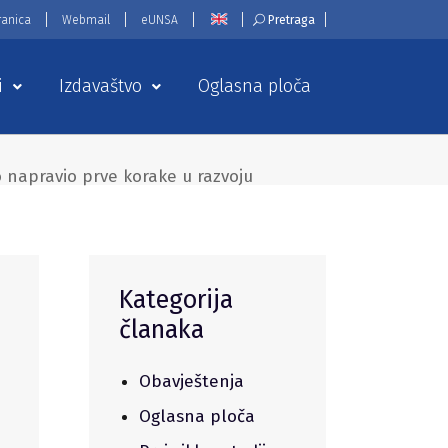
ranica
Webmail
eUNSA
Pretraga
i
Izdavaštvo
Oglasna ploča
 napravio prve korake u razvoju
Kategorija
članaka
Obavještenja
Oglasna ploča