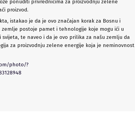
že ponuditi privrednicima za proizvodnju zelene
ći proizvod.
ekta, istakao je da je ovo značajan korak za Bosnu i
j zemlje postoje pamet i tehnologije koje mogu ići u
 svijeta, te naveo i da je ovo prilika za našu zemlju da
ogija za proizvodnju zelene energije koja je neminovnost
com/photo/?
383128948