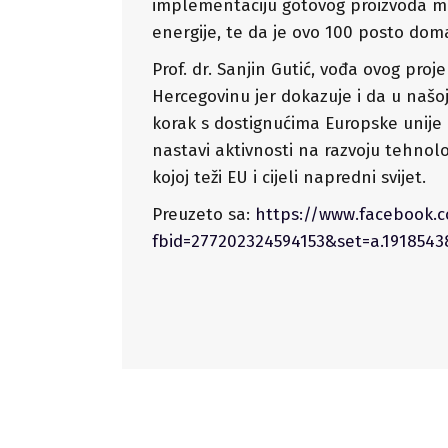
implementaciju gotovog proizvoda mo
energije, te da je ovo 100 posto doma
Prof. dr. Sanjin Gutić, vođa ovog proj
Hercegovinu jer dokazuje i da u našo
korak s dostignućima Europske unije i
nastavi aktivnosti na razvoju tehnol
kojoj teži EU i cijeli napredni svijet.
Preuzeto sa:
https://www.facebook.
fbid=277202324594153&set=a.191854