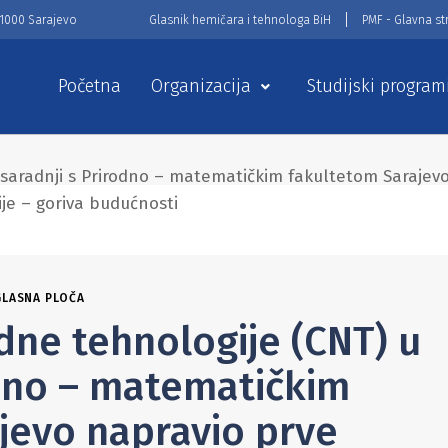
71000 Sarajevo
Glasnik hemičara i tehnologa BiH
PMF - Glavna st
Početna
Organizacija
Studijski program
saradnji s Prirodno – matematičkim fakultetom Sarajevo
je – goriva budućnosti
LASNA PLOČA
dne tehnologije (CNT) u
odno – matematičkim
jevo napravio prve