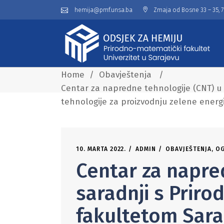
hemija@pmf.unsa.ba
Zmaja od Bosne 33 – 35, 
Home
/
Obavještenja
/
Centar za napredne tehnologije (CNT) u 
tehnologije za proizvodnju zelene energi
10. MARTA 2022.
ADMIN
OBAVJEŠTENJA
,
OG
Centar za napre
saradnji s Prir
fakultetom Sara