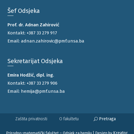
Šef Odsjeka
Prof. dr. Adnan Zahirović
Kontakt:
+387 33 279 917
Email:
adnan.zahirovic@pmf.unsa.ba
Sekretarijat Odsjeka
Emira Hodžić, dipl. ing.
Kontakt:
+387 33 279 906
Email:
hemija@pmf.unsa.ba
Pretraga
Zaštita privatnosti
O fakultetu
Kreator.
Prirodno-matematički falultet – Odsjek za hemiju | Design by