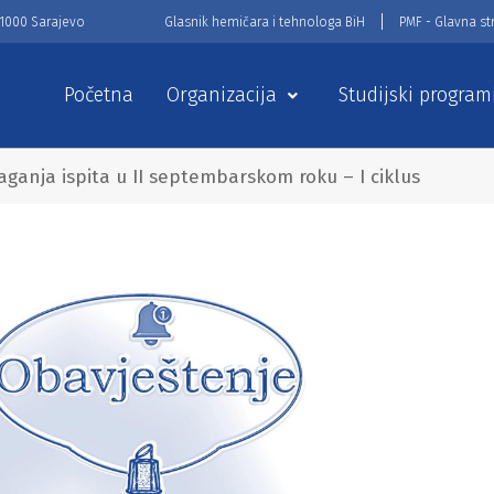
71000 Sarajevo
Glasnik hemičara i tehnologa BiH
PMF - Glavna st
Početna
Organizacija
Studijski program
ganja ispita u II septembarskom roku – I ciklus