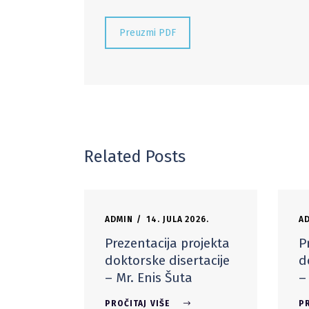
Preuzmi PDF
Related Posts
ADMIN
14. JULA 2026.
A
Prezentacija projekta
P
doktorske disertacije
d
– Mr. Enis Šuta
–
PROČITAJ VIŠE
PR