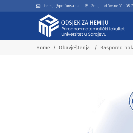
hemija@pmf.unsa.ba
Zmaja od Bosne 33 – 35, 
Home
/
Obavještenja
/
Raspored pola