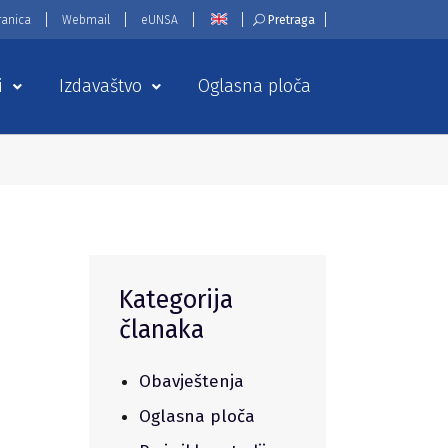
ranica
Webmail
eUNSA
Pretraga
i
Izdavaštvo
Oglasna ploča
Kategorija
članaka
Obavještenja
Oglasna ploča