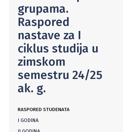
grupama.
Raspored
nastave za I
ciklus studija u
zimskom
semestru 24/25
ak. g.
RASPORED STUDENATA
I GODINA
II GODINA