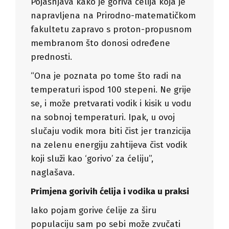
Pojašnjava kako je goriva ćelija koja je
napravljena na Prirodno-matematičkom
fakultetu zapravo s proton-propusnom
membranom što donosi određene
prednosti.
“Ona je poznata po tome što radi na
temperaturi ispod 100 stepeni. Ne grije
se, i može pretvarati vodik i kisik u vodu
na sobnoj temperaturi. Ipak, u ovoj
slučaju vodik mora biti čist jer tranzicija
na zelenu energiju zahtijeva čist vodik
koji služi kao ‘gorivo’ za ćeliju”,
naglašava.
Primjena gorivih ćelija i vodika u praksi
Iako pojam gorive ćelije za širu
populaciju sam po sebi može zvučati