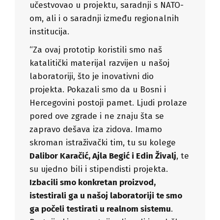
učestvovao u projektu, saradnji s NATO-
om, ali i o saradnji između regionalnih
institucija.
“Za ovaj prototip koristili smo naš
katalitički materijal razvijen u našoj
laboratoriji, što je inovativni dio
projekta. Pokazali smo da u Bosni i
Hercegovini postoji pamet. Ljudi prolaze
pored ove zgrade i ne znaju šta se
zapravo dešava iza zidova. Imamo
skroman istraživački tim, tu su kolege
Dalibor Karačić, Ajla Begić i Edin Živalj
, te
su ujedno bili i stipendisti projekta.
Izbacili smo konkretan proizvod,
istestirali ga u našoj laboratoriji te smo
ga počeli testirati u realnom sistemu
.