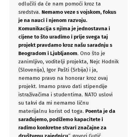
odlučili da će nam pomoći kroz ta
sredstva.
Nemamo veze s vojskom, fokus
je na nauci i njenom razvoju.
Komunikacija s njima je jednostavna i
cijene to što uradimo i prije svega taj
projekt pravdamo kroz našu saradnju s
Beogradom i Ljubljanom
. Ono što je
zanimljivo, voditelji projekta, Nejc Hodnik
(Slovenija), Igor Pašti (Srbija) i ja,
nemamo pravo na honorar kroz ovaj
projekt. Imamo pravo dati stipendije
istraživačima i studentima. NATO uslovi
su takvi da mi nemamo ličnu
materijalnu korist od toga.
Poenta je da
sarađujemo, podižemo kapacitete i
radimo konkretne stvari značajne za
društvenu zajednicu
“, govori Gutić.