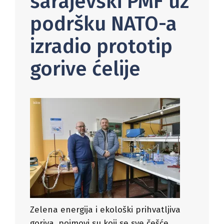
sarajevski PMF uz
podršku NATO-a
izradio prototip
gorive ćelije
Zelena energija i ekološki prihvatljiva
goriva, pojmovi su koji se sve češće