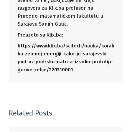
svemu tome”, zaključuje na kraju
razgovora za Klix.ba profesor na
Prirodno-matematičkom fakultetu u
Sarajevu Sanjin Gutić.
Preuzeto sa Klix.ba:
https://www.klix.ba/scitech/nauka/korak-
ka-zelenoj-energiji-kako-je-sarajevski-
pmf-uz-podrsku-nato-a-izradio-prototip-
gorive-celije/220310001
Related Posts