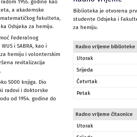
a radom 1955. godine kao
lteta, a akademske
Biblioteka je otvorena pr
-matematičkog fakulteta,
studente Odsjeka i Fakulte
eka Odsjeka za hemiju.
za hemiju.
omoć Federalnog
a WUS i SABRA, kao i
Radno vrijeme biblioteke
za hemiju i volonterskim
Utorak
šena revitalizacija
Srijeda
.
Četvrtak
ko 5000 knjiga. Dio
ki radovi i doktorske
Petak
iodu od 1954. godine do
Radno vrijeme čitaonice
Utorak