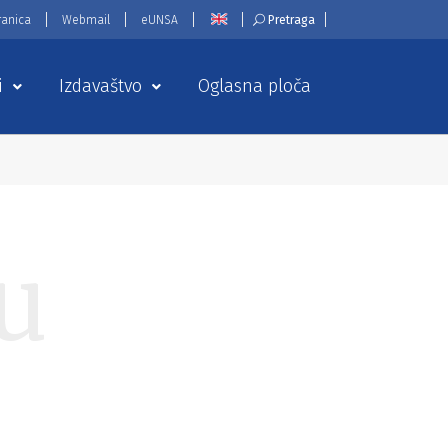
ranica
Webmail
eUNSA
Pretraga
i
Izdavaštvo
Oglasna ploča
u