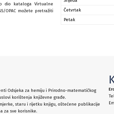
Srijeda
o dio kataloga Virtualne
Četvrtak
SS/OPAC možete pretražiti
Petak
Er
udenti Odsjeka za hemiju i Prirodno-matematičkog
Te
slovi korištenja književne građe.
Em
jerke, staru i rijetku knjigu, oštećene publikacije
ja za sve korisnike.