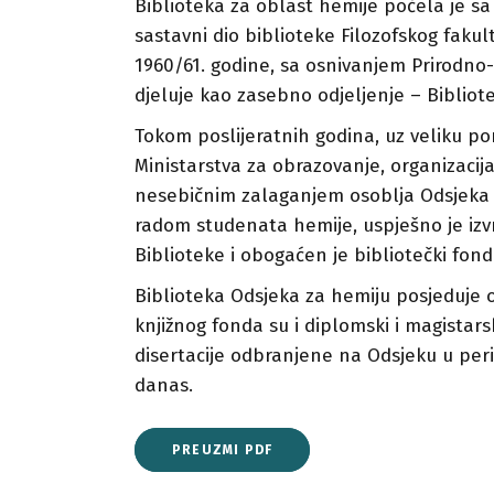
Biblioteka za oblast hemije počela je s
sastavni dio biblioteke Filozofskog faku
1960/61. godine, sa osnivanjem Prirodno
djeluje kao zasebno odjeljenje – Bibliot
Tokom poslijeratnih godina, uz veliku p
Ministarstva za obrazovanje, organizacij
nesebičnim zalaganjem osoblja Odsjeka 
radom studenata hemije, uspješno je izvr
Biblioteke i obogaćen je bibliotečki fond
Biblioteka Odsjeka za hemiju posjeduje o
knjižnog fonda su i diplomski i magistars
disertacije odbranjene na Odsjeku u per
danas.
PREUZMI PDF