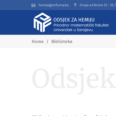
hemija@pmf.unsa.ba
Zmaja od Bosne 33 – 35, 
Home
/
Biblioteka
Odsjek