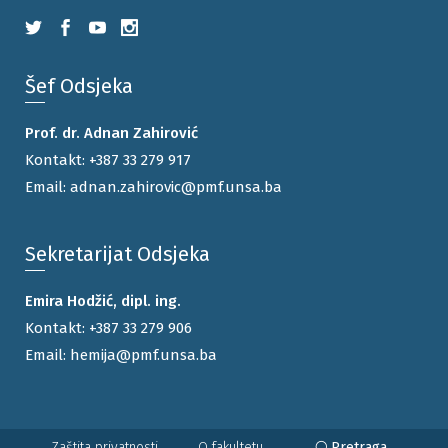
Šef Odsjeka
Prof. dr. Adnan Zahirović
Kontakt:
+387 33 279 917
Email:
adnan.zahirovic@pmf.unsa.ba
Sekretarijat Odsjeka
Emira Hodžić, dipl. ing.
Kontakt:
+387 33 279 906
Email:
hemija@pmf.unsa.ba
Pretraga
Zaštita privatnosti
O fakultetu