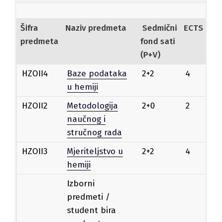
Šifra
Naziv predmeta
Sedmični
ECTS
St
predmeta
fond sati
(P+V)
HZOII4
Baze podataka
2+2
4
Ob
u hemiji
HZOII2
Metodologija
2+0
2
Ob
naučnog i
stručnog rada
HZOII3
Mjeriteljstvo u
2+2
4
Ob
hemiji
Izborni
predmeti /
student bira