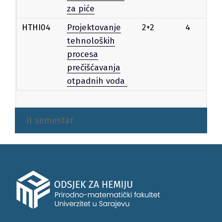
za piće
HTHI04
Projektovanje
2+2
4
Iz
tehnoloških
procesa
prečišćavanja
otpadnih voda
II semestar