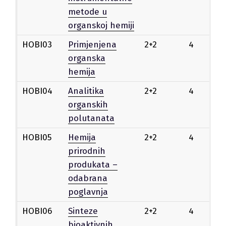
metode u
organskoj hemiji
HOBI03
Primjenjena
2+2
4
Iz
organska
hemija
HOBI04
Analitika
2+2
4
Iz
organskih
polutanata
HOBI05
Hemija
2+2
4
Iz
prirodnih
produkata –
odabrana
poglavnja
HOBI06
Sinteze
2+2
4
Iz
bioaktivnih