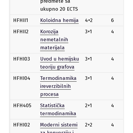
predmete sa
ukupno 20 ECTS
HFHII1
Koloidna hemija
4+2
6
Iz
HFHII2
Korozija
3+1
4
Iz
nemetalnih
materijala
HFHI03
Uvod u hemijsku
3+1
4
Iz
teoriju grafova
HFHI04
Termodinamika
3+1
4
Iz
ireverzibilnih
procesa
HFH405
Statistička
2+1
4
Iz
termodinamika
HFHI02
Moderni sistemi
2+2
4
Iz
za konverziju i