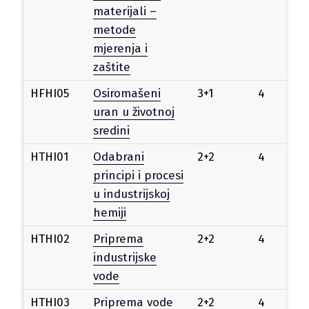
materijali –
metode
mjerenja i
zaštite
HFHI05
Osiromašeni
3+1
4
Iz
uran u životnoj
sredini
HTHI01
Odabrani
2+2
4
Iz
principi i procesi
u industrijskoj
hemiji
HTHI02
Priprema
2+2
4
Iz
industrijske
vode
HTHI03
Priprema vode
2+2
4
Iz