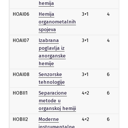
hemija
HOAI06
Hemija
3+1
4
Iz
organometalnih
spojeva
HOAI07
Izabrana
3+1
4
Iz
poglavlja iz
anorganske
hemije
HOAI08
Senzorske
3+1
6
Iz
tehnologije
HOBII1
Separacione
4+2
6
Iz
metode u
organskoj hemiji
HOBII2
Moderne
4+2
6
Iz
instrumentalne