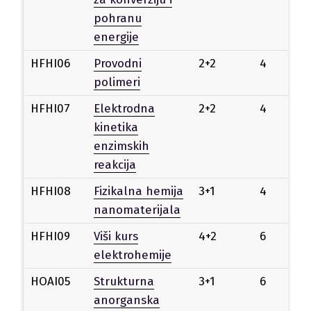
pohranu
energije
HFHI06
Provodni
2+2
4
Iz
polimeri
HFHI07
Elektrodna
2+2
4
Iz
kinetika
enzimskih
reakcija
HFHI08
Fizikalna hemija
3+1
4
Iz
nanomaterijala
HFHI09
Viši kurs
4+2
6
Iz
elektrohemije
HOAI05
Strukturna
3+1
6
Iz
anorganska