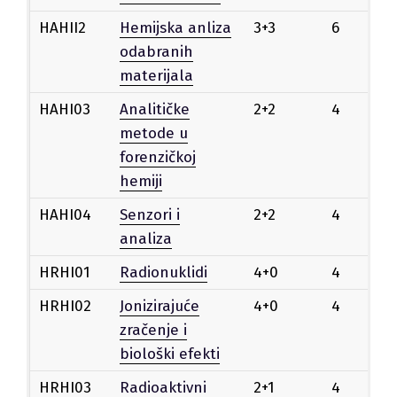
HAHII2
Hemijska anliza
3+3
6
Iz
odabranih
materijala
HAHI03
Analitičke
2+2
4
Iz
metode u
forenzičkoj
hemiji
HAHI04
Senzori i
2+2
4
Iz
analiza
HRHI01
Radionuklidi
4+0
4
Iz
HRHI02
Jonizirajuće
4+0
4
Iz
zračenje i
biološki efekti
HRHI03
Radioaktivni
2+1
4
Iz