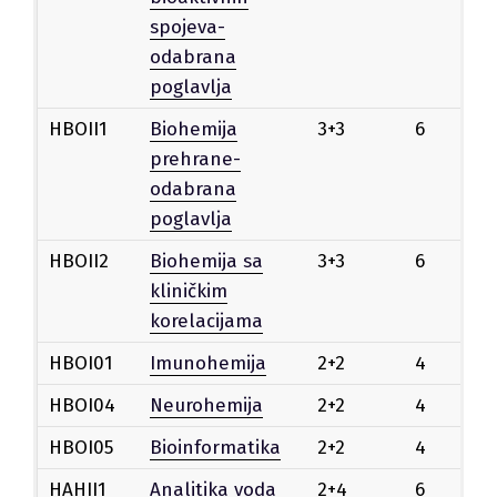
spojeva-
odabrana
poglavlja
HBOII1
Biohemija
3+3
6
Iz
prehrane-
odabrana
poglavlja
HBOII2
Biohemija sa
3+3
6
Iz
kliničkim
korelacijama
HBOI01
Imunohemija
2+2
4
Iz
HBOI04
Neurohemija
2+2
4
Iz
HBOI05
Bioinformatika
2+2
4
Iz
HAHII1
Analitika voda
2+4
6
Iz