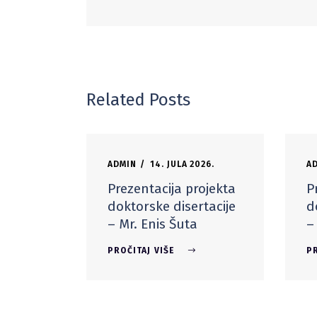
Related Posts
ADMIN
14. JULA 2026.
A
Prezentacija projekta
P
doktorske disertacije
d
– Mr. Enis Šuta
–
PROČITAJ VIŠE
PR