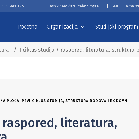
71000 Sarajevo
Glasnik hemičara i tehnologa BiH
PMF - Glavna st
Početna
Organizacija
Studijski program
tura
/
I ciklus studija / raspored, literatura, struktura
NA PLOČA
,
PRVI CIKLUS STUDIJA
,
STRUKTURA BODOVA I BODOVNI
/ raspored, literatura,
va