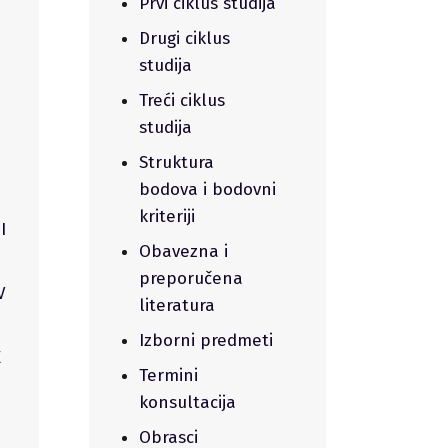
Prvi ciklus studija
Drugi ciklus
studija
Treći ciklus
studija
Struktura
I
bodova i bodovni
kriteriji
I
Obavezna i
preporučena
V
literatura
Izborni predmeti
E
Termini
konsultacija
Obrasci