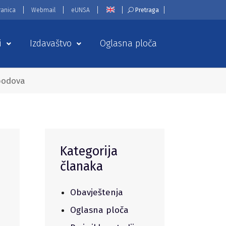
ranica
Webmail
eUNSA
Pretraga
i
Izdavaštvo
Oglasna ploča
 bodova
Kategorija
članaka
Obavještenja
Oglasna ploča