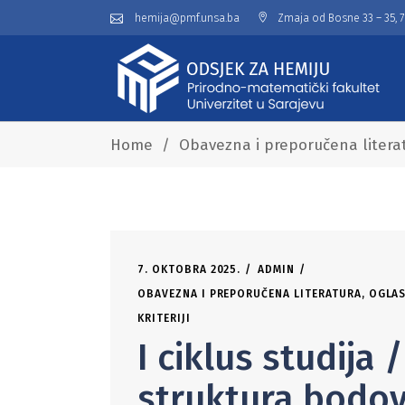
hemija@pmf.unsa.ba
Zmaja od Bosne 33 – 35, 
Home
/
Obavezna i preporučena litera
7. OKTOBRA 2025.
ADMIN
OBAVEZNA I PREPORUČENA LITERATURA
,
OGLAS
KRITERIJI
I ciklus studija 
struktura bodo