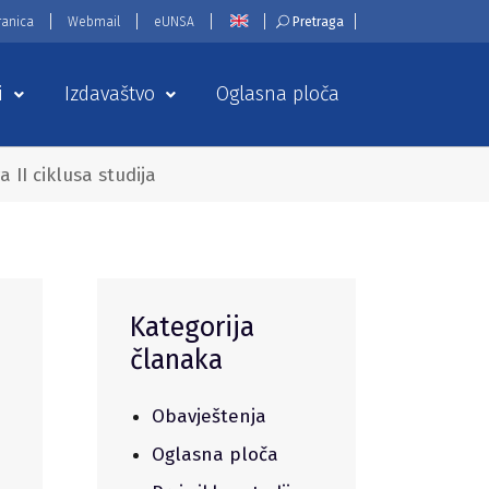
ranica
Webmail
eUNSA
Pretraga
i
Izdavaštvo
Oglasna ploča
 II ciklusa studija
Kategorija
članaka
Obavještenja
Oglasna ploča