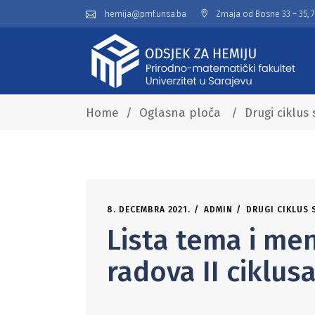
hemija@pmf.unsa.ba
Zmaja od Bosne 33 – 35, 
Home
/
Oglasna ploča
/
Drugi ciklus 
8. DECEMBRA 2021.
ADMIN
DRUGI CIKLUS 
Lista tema i men
radova II ciklusa