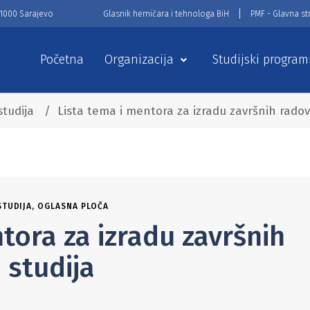
71000 Sarajevo
Glasnik hemičara i tehnologa BiH
PMF - Glavna st
Početna
Organizacija
Studijski program
studija
/
Lista tema i mentora za izradu završnih radova
STUDIJA
,
OGLASNA PLOČA
tora za izradu završnih
 studija