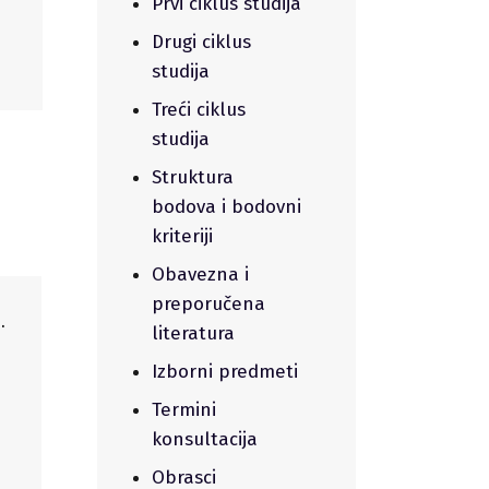
Prvi ciklus studija
Drugi ciklus
studija
Treći ciklus
studija
Struktura
bodova i bodovni
kriteriji
Obavezna i
preporučena
.
literatura
Izborni predmeti
Termini
konsultacija
Obrasci