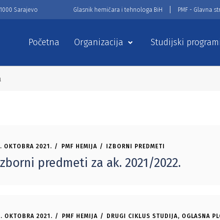
71000 Sarajevo
Glasnik hemičara i tehnologa BiH
PMF - Glavna st
Početna
Organizacija
Studijski program
a
. OKTOBRA 2021.
PMF HEMIJA
IZBORNI PREDMETI
Izborni predmeti za ak. 2021/2022.
. OKTOBRA 2021.
PMF HEMIJA
DRUGI CIKLUS STUDIJA
,
OGLASNA P