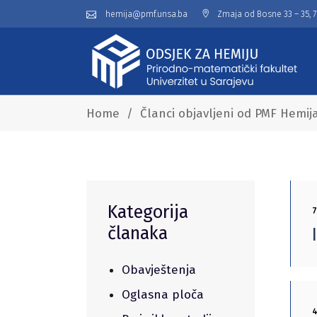
hemija@pmf.unsa.ba
Zmaja od Bosne 33 – 35, 
Home
/
Članci objavljeni od PMF Hemij
Kategorija
7
članaka
Obavještenja
Oglasna ploča
4