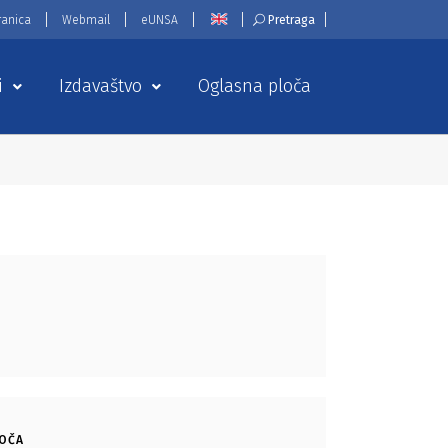
ranica
Webmail
eUNSA
Pretraga
i
Izdavaštvo
Oglasna ploča
LOČA