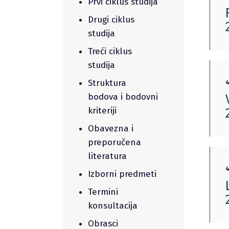
Prvi ciklus studija
Drugi ciklus
studija
Treći ciklus
studija
Struktura
4
bodova i bodovni
kriteriji
Obavezna i
preporučena
literatura
4
Izborni predmeti
Termini
konsultacija
Obrasci