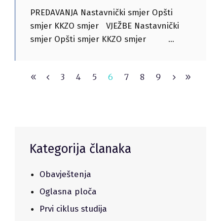
PREDAVANJA Nastavnički smjer Opšti
smjer KKZO smjer VJEŽBE Nastavnički
smjer Opšti smjer KKZO smjer
3
4
5
6
7
8
9
Kategorija članaka
Obavještenja
Oglasna ploča
Prvi ciklus studija